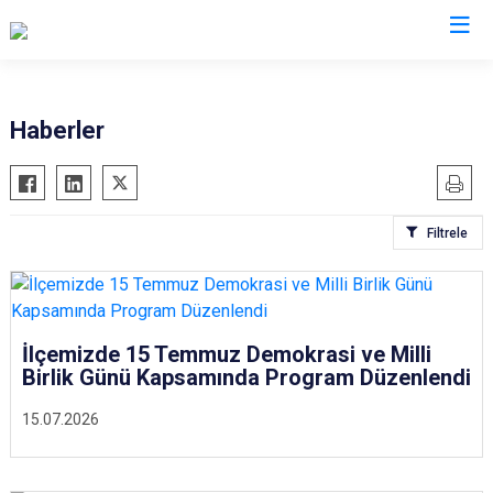
Çorum
Haberler
Alaca
Mecitözü
Bayat
Oğuzlar
Filtrele
Boğazkale
Ortaköy
Dodurga
Osmancık
İskilip
Sungurlu
Kargı
Uğurludağ
İlçemizde 15 Temmuz Demokrasi ve Milli
Birlik Günü Kapsamında Program Düzenlendi
Laçin
15.07.2026