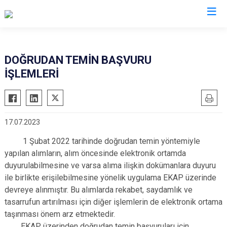
Çorum
DOĞRUDAN TEMİN BAŞVURU
İŞLEMLERİ
Alaca
Mecitözü
Bayat
Oğuzlar
Boğazkale
Ortaköy
17.07.2023
Dodurga
Osmancık
1 Şubat 2022 tarihinde doğrudan temin yöntemiyle
İskilip
Sungurlu
yapılan alımların, alım öncesinde elektronik ortamda
Kargı
Uğurludağ
duyurulabilmesine ve varsa alıma ilişkin dokümanlara duyuru
Laçin
ile birlikte erişilebilmesine yönelik uygulama EKAP üzerinde
devreye alınmıştır. Bu alımlarda rekabet, saydamlık ve
tasarrufun artırılması için diğer işlemlerin de elektronik ortama
taşınması önem arz etmektedir.
EKAP üzerinden doğrudan temin başvuruları için