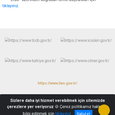
tıklayınız.
https://www.ilan.gov.tr/
Tutluk Mahallesi, Şht. Nusret Erdem Cd. NO:1, 19700 Mecitözü/
Sizlere daha iyi hizmet verebilmek için sitemizde
Çorum
çerezlere yer veriyoruz
🍪 Çerez politikamız hakkında
0364 4612015
bilgi edinmek için
tıklayınız
Kabul et